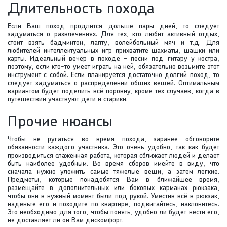
Длительность похода
Если Ваш поход продлится дольше пары дней, то следует
задуматься о развлечениях. Для тех, кто любит активный отдых,
стоит взять бадминтон, лапту, волейбольный мяч и т.д. Для
любителей интеллектуальных игр прихватите шахматы, шашки или
карты. Идеальный вечер в походе – песни под гитару у костра,
поэтому, если кто-то умеет играть на ней, обязательно возьмите этот
инструмент с собой. Если планируется достаточно долгий поход, то
следует задуматься о распределении общих вещей. Оптимальным
вариантом будет поделить всё поровну, кроме тех случаев, когда в
путешествии участвуют дети и старики.
Прочие нюансы
Чтобы не ругаться во время похода, заранее обговорите
обязанности каждого участника. Это очень удобно, так как будет
производиться слаженная работа, которая сближает людей и делает
быть наиболее удобным. Во время сборов имейте в виду, что
сначала нужно уложить самые тяжелые вещи, а затем легкие.
Предметы, которые понадобятся Вам в ближайшее время,
размещайте в дополнительных или боковых карманах рюкзака,
чтобы они в нужный момент были под рукой. Уместив всё в рюкзак,
наденьте его и походите по квартире, подвигайтесь, наклонитесь.
Это необходимо для того, чтобы понять, удобно ли будет нести его,
не доставляет ли он Вам дискомфорт.