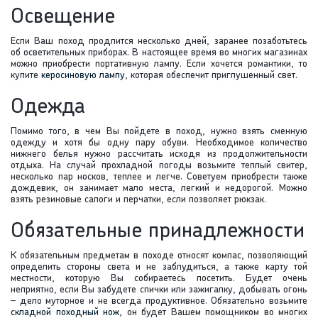
Освещение
Если Ваш поход продлится несколько дней, заранее позаботьтесь
об осветительных приборах. В настоящее время во многих магазинах
можно приобрести портативную лампу. Если хочется романтики, то
купите
керосиновую лампу
, которая обеспечит приглушенный свет.
Одежда
Помимо того, в чем Вы пойдете в поход, нужно взять сменную
одежду и хотя бы одну пару обуви. Необходимое количество
нижнего белья нужно рассчитать исходя из продолжительности
отдыха. На случай прохладной погоды возьмите теплый свитер,
несколько пар носков, теплее и легче. Советуем приобрести также
дождевик, он занимает мало места, легкий и недорогой. Можно
взять резиновые сапоги и перчатки, если позволяет рюкзак.
Обязательные принадлежности
К обязательным предметам в походе относят компас, позволяющий
определить стороны света и не заблудиться, а также карту той
местности, которую Вы собираетесь посетить. Будет очень
неприятно, если Вы забудете спички или зажигалку, добывать огонь
– дело муторное и не всегда продуктивное. Обязательно возьмите
складной походный нож
, он будет Вашем помощником во многих