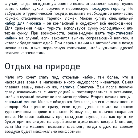
случай, когда погодные условия не позволят развести костер, нужно
взять с собой сухое горючее и переносную
походную горелку
. Не
забудьте о туристической посуде: возьмите необходимое количество
кружек, стаканчиков, тарелок, ложек. Можно купить специальный
набор для пикника
– он компактный и содержит всё необходимое.
Для хранения пищи туристы используют сумку-холодильник или
термо-сумку. При возможности, рекомендуем взять
туристический
чайник
на случай, если захочется выпить согревающий напиток, а
котелок будет занят едой. При перемещении на автомобиле в поход
можно взять даже переносную коптильню, чтобы удивить друзей
всякими копченостями.
Отдых на природе
Мало кто хочет спать под открытым небом, тем более, что в
настоящее время в магазинах много недорогого инвентаря. Самая
главная вещь, конечно же,
палатка
. Советуем Вам после покупки
сразу ознакомиться с инструкцией и потренироваться в установке,
чтобы в нужный момент не возникло проблем. Вторая важная вещь –
спальный мешок
. Многие обходятся без него, но его компактность и
комфорт Вы оцените сразу, если один день поспите на тонком
туристическом коврике в палатке. К тому же, он отлично сохраняет
тепло. Не стоит забывать про складные стулья, так как вряд ли
будет приятно сидеть на сырой земле даже возле костра. Опять же,
если Вы на машине, возьмите шезлонг, тогда отдых на свежем
воздухе будет максимально комфортным.