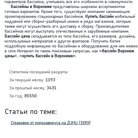
параметров бассейна, учитывать все его особенности в совокупности.
Бассейны в Воронеже
представлены широким ассортиментом
готовых вариантов. Кроме того, существуют компании занимающие
проектированием стационарных бассейнов.
Купить бассейн
мобильный
надувной или сборно-разборный можно в ряде магазинов, которые
также могут осуществить его доставку и сборку. Производителями
бассейнов могут выступать отечественные и зарубежные компании.
Бассейн цена
складывается из типа бассейна, его размеров, дизайна,
используемых материалов и других факторов. Получить более
подробную информацию по бассейнам и оборудованию для них можно
в сети Интернет по таким поисковым запросам, как «
бассейн Воронеж
цены
», «
купить бассейн в Воронеже
».
Статистика посещений раздела:
За текущий месяц:
1193
За прошлый месяц:
3431
За год:
85550
Статьи по теме:
Страховки от коронавируса на ZUHU (ЗУХУ)