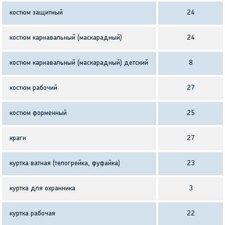
костюм защитный
24
костюм карнавальный (маскарадный)
24
костюм карнавальный (маскарадный) детский
8
костюм рабочий
27
костюм форменный
25
краги
27
куртка ватная (телогрейка, фуфайка)
23
куртка для охранника
3
куртка рабочая
22