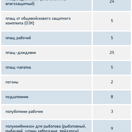
24
влагозащитный)
плащ от общевойскового защитного
5
комплекта (ОЗК)
плащ рабочий
5
плащ-дождевик
25
плащ-палатка
5
погоны
2
подшлемник
8
полуботинки рабочие
3
полукомбинезон для рыболова (рыболовный,
9
рыбацкий, штаны забродные, вейдерсы)