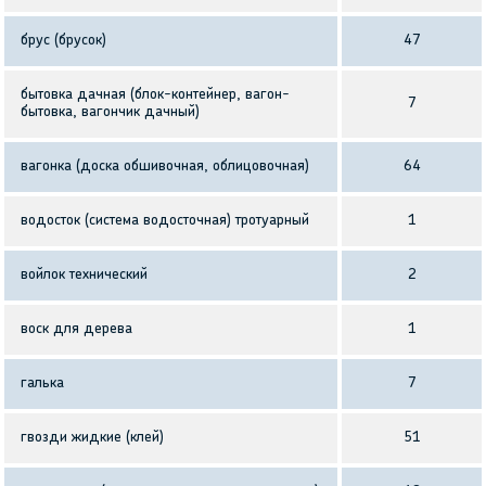
брус (брусок)
47
бытовка дачная (блок-контейнер, вагон-
7
бытовка, вагончик дачный)
вагонка (доска обшивочная, облицовочная)
64
водосток (система водосточная) тротуарный
1
войлок технический
2
воск для дерева
1
галька
7
гвозди жидкие (клей)
51