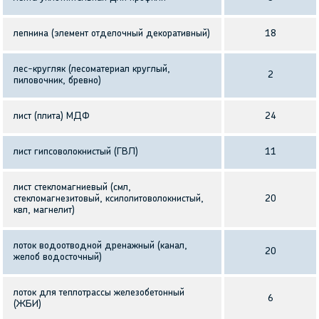
лепнина (элемент отделочный декоративный)
18
лес-кругляк (лесоматериал круглый,
2
пиловочник, бревно)
лист (плита) МДФ
24
лист гипсоволокнистый (ГВЛ)
11
лист стекломагниевый (смл,
стекломагнезитовый, ксилолитоволокнистый,
20
квл, магнелит)
лоток водоотводной дренажный (канал,
20
желоб водосточный)
лоток для теплотрассы железобетонный
6
(ЖБИ)