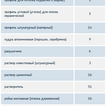
профиль для потолка подвесного (каркас)
1
профиль угловой (уголок) для плитки
5
керамической
профиль штукатурный (малярный)
14
пудра алюминиевая (порошок, серебрянка)
9
ракушечник
6
раствор известковый (штукатурный)
3
раствор цементный
16
растворитель
51
рейка монтажная (планка деревянная)
16