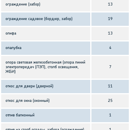
ограждение (забор)
13
ограждение садовое (бордюр, забор)
19
олифа
13
опалубка
4
опора световая железобетонная (опора линий
электропередач (ЛЭП), столб освещения,
7
ЖБИ)
откос для двери (дверной)
11
откос для окна (оконный)
25
отлив балконный
1
отлив на столб ограды, забора (ограждения)
1