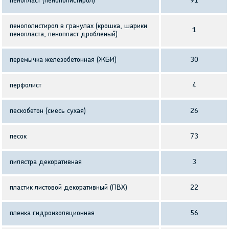
пенопласт (пенополистирол)
91
пенополистирол в гранулах (крошка, шарики
1
пенопласта, пенопласт дробленый)
перемычка железобетонная (ЖБИ)
30
перфолист
4
пескобетон (смесь сухая)
26
песок
73
пилястра декоративная
3
пластик листовой декоративный (ПВХ)
22
пленка гидроизоляционная
56