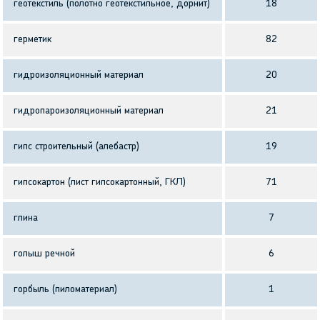
геотекстиль (полотно геотекстильное, дорнит)
18
герметик
82
гидроизоляционный материал
20
гидропароизоляционный материал
21
гипс строительный (алебастр)
19
гипсокартон (лист гипсокартонный, ГКЛ)
71
глина
7
голыш речной
6
горбыль (пиломатериал)
1