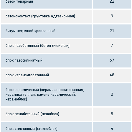
бетон товарный
22
бетоноконтакт (грунтовка адгезионная)
9
битум нефтяной кровельный
21
блок газобетонный (бетон ячеистый)
7
блок газосиликатный
67
блок керамзитобетонный
48
блок керамический (керамика поризованная,
керамика теплая, камень керамический,
2
керамоблок)
блок пенобетонный (пеноблок)
8
блок стеклянный (стеклоблок)
4