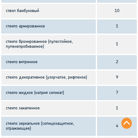
ствол бамбуковый
10
стекло армированное
1
стекло бронированное (пулестойкое,
1
пуленепробиваемое)
стекло витринное
2
стекло декоративное (узорчатое, рифленое)
9
стекло жидкое (натрия силикат)
7
стекло закаленное
1
стекло зеркальное (солнцезащитное,
4
отражающее)