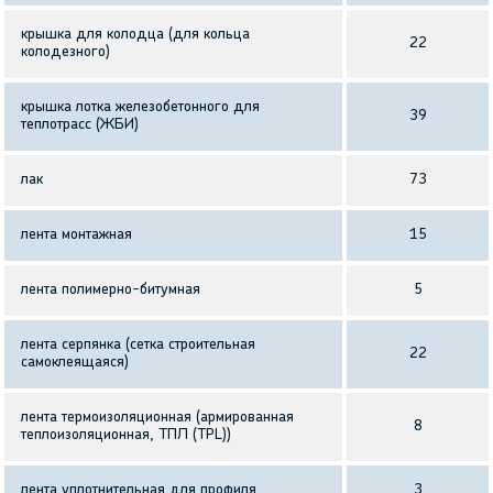
крышка для колодца (для кольца
22
колодезного)
крышка лотка железобетонного для
39
теплотрасс (ЖБИ)
лак
73
лента монтажная
15
лента полимерно-битумная
5
лента серпянка (сетка строительная
22
самоклеящаяся)
лента термоизоляционная (армированная
8
теплоизоляционная, ТПЛ (TPL))
лента уплотнительная для профиля
3