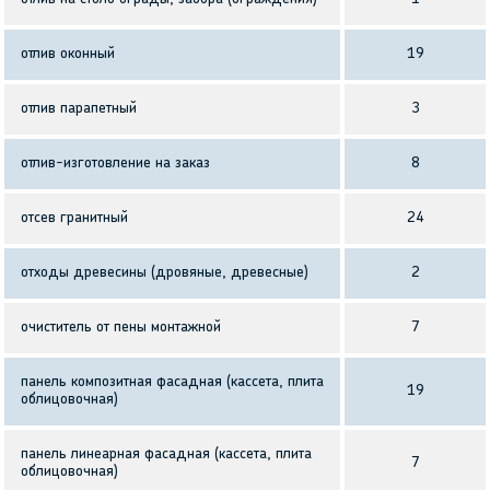
отлив оконный
19
отлив парапетный
3
отлив-изготовление на заказ
8
отсев гранитный
24
отходы древесины (дровяные, древесные)
2
очиститель от пены монтажной
7
панель композитная фасадная (кассета, плита
19
облицовочная)
панель линеарная фасадная (кассета, плита
7
облицовочная)