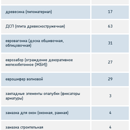
древесина (пиломатериал)
17
ДСП (плита древесностружечная)
63
евровагонка (доска обшивочная,
31
облицовочная)
еврозабор (ограждение декоративное
27
железобетонное (ЖБИ))
еврошифер волновой
29
закладные элементы опалубки (фиксаторы
3
арматуры)
замазка для окон (оконная, рамная)
4
замазка строительная
4