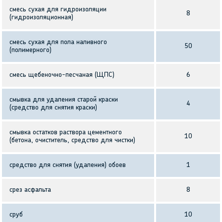
смесь сухая для гидроизоляции
8
(гидроизоляционная)
смесь сухая для пола наливного
50
(полимерного)
смесь щебеночно-песчаная (ЩПС)
6
смывка для удаления старой краски
4
(средство для снятия краски)
смывка остатков раствора цементного
10
(бетона, очиститель, средство для чистки)
средство для снятия (удаления) обоев
1
срез асфальта
8
сруб
10