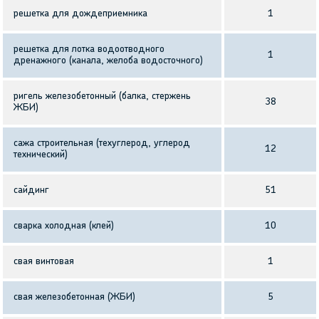
решетка для дождеприемника
1
решетка для лотка водоотводного
1
дренажного (канала, желоба водосточного)
ригель железобетонный (балка, стержень
38
ЖБИ)
сажа строительная (техуглерод, углерод
12
технический)
сайдинг
51
сварка холодная (клей)
10
свая винтовая
1
свая железобетонная (ЖБИ)
5