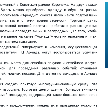
ложенный в Советском районе Воронежа. На двух этажах
. Здесь можно приобрести одежду и обувь от разных
, посетитель «Армады» сможет легко найти подходящий
айна, так и с точки зрения стоимости. Торговый центр
 разной ценовой политики, работая в разных ценовых
магазины проводят акции и распродажи. Дл того, чтобы
 магазинов на сайте «Армады» есть интерактивный план.
ет система навигации.
одуктовый гипермаркет и компания, осуществляющая
посетители ТЦ Армада могут воспользоваться услугами
я как место для семейных покупок и семейного досуга.
кой для проведения различных событий: отмечания
алей, модных показов. Для детей по выходным в Армаде
.
я создать приятную многофункциональную среду, где
 и взрослым. Торговый центр уделяет большое внимание
 самой площадки, содержащей такое большое количество
циях и предложениях, концертах и праздниках можно на