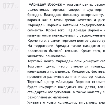
«Армада» Воронеж
– торговый центр, распо
разместилась торговая галерея и фуд-корт
брендов. Благодаря большому ассортименту
вариант как с точки зрения качества и диз
«Армада» Воронеж магазины придерживаются
сегментах. Кроме того, ТЦ Армада Воронеж 
клиенты могли познакомиться с расположением
Кроме того, в самом торговом центре существу
На территории Армады также находится пр
реализацию бытовой техники. Кроме того, 
химчистки, банкоматами.
Торговый центр «Армада» позиционирует себ
Торговый центр часто становится площад
календарных праздников. Концертов, фестив
проводятся различные занятия и мастер-классы
Торговый центр «Армада» Воронеж стремитс
будет комфортно находиться как детям, так
стандартам обслуживания, а также качеству
разноплановых магазинов.
Узнавать о новых коллекциях, актуальных ак