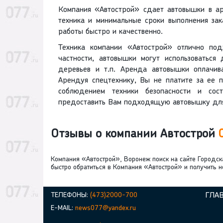
Компания «Автострой» сдает автовышки в а
техника и минимальные сроки выполнения за
работы быстро и качественно.
Техника компании «Автострой» отлично по
частности, автовышки могут использоваться
деревьев и т.п. Аренда автовышки оплачива
Арендуя спецтехнику, Вы не платите за ее п
соблюдением техники безопасности и сос
предоставить Вам подходящую автовышку для
Отзывы о компании Автострой
Компания «Автострой», Воронеж поиск на сайте Городск
быстро обратиться в Компания «Автострой» и получить 
ТЕЛЕФОНЫ:
(473)2000-700
ГЛА
E-MAIL:
news077@yandex.ru