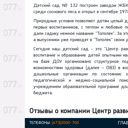
Детский сад № 132 построен заводом ЖБК, 
среди соснового леса и открыт в сентябре 197
Природные условия позволяют детям целый д
первых воспитанников, с теплом и любовью 
дали садику нежное название "Тополек". За эт
а выпускники уже приводят в "Тополек" своих 
Сегодня наш детский сад - это "Центр разв
воспитание и образование детей опытными к
на базе ДОУ организовано структурное по
возможностями здоровья (далее – ОВЗ) в во
дошкольные организации по состоянию 
педагогической и медико-социальной пом
учреждением образовательной программе дош
бюджета.
Отзывы о компании Центр раз
ТЕЛЕФОНЫ:
(473)2000-700
ГЛА