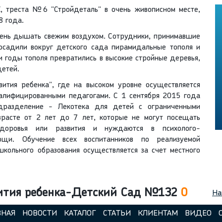
треста №6 "Стройдеталь" в очень живописном месте,
8 года.
ень дышать свежим воздухом. Сотрудники, принимавшие
посадили вокруг детского сада пирамидальные тополя и
и годы тополя превратились в высокие стройные деревья,
детей.
ития ребенка", где на высоком уровне осуществляется
валифицированными педагогами. С 1 сентября 2015 года
дразделение - Лекотека для детей с ограниченными
зрасте от 2 лет до 7 лет, которые не могут посещать
здоровья или развития и нуждаются в психолого-
ощи. Обучение всех воспитанников по реализуемой
кольного образования осуществляется за счет местного
вития ребенка-Детский Сад №132
0
На
ВНАЯ
НОВОСТИ
КАТАЛОГ
СТАТЬИ
КЛИЕНТАМ
ВИДЕО