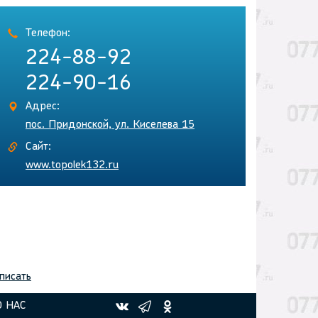
Телефон:
224-88-92
224-90-16
Адрес:
пос. Придонской, ул. Киселева 15
Сайт:
www.topolek132.ru
писать
О НАС