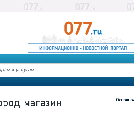
Основно
ород магазин