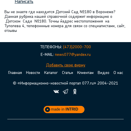
Написать
Вы не знаете где находится Детский Сад №180 в Воронеже?
Данная рубрика нашей справочной содержит информацию о
Детском Саде №180. Точны йадрес местоположения на
Туполева 4, телефоннные номера для связи со специалистами, сайт,
отзывы
ТЕЛЕФОНЫ:
(473)2000-700
E-MAIL:
news077@yandex.ru
Добавить свою фирму
Главная
Новости
Каталог
Статьи
Клиентам
Видео
О нас
© «Информационно-новостной портал 077.ru» 2004-2021
made in
INTRID