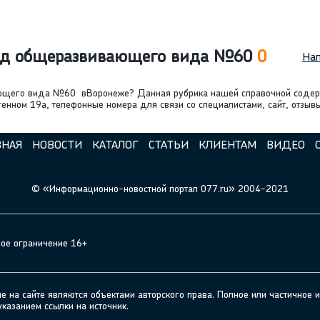
Сад общеразвивающего вида №60
0
Нап
вающего вида №60 вВоронеже? Данная рубрика нашей справочной сод
нном 19а, телефонные номера для связи со специалистами, сайт, отзыв
ВНАЯ
НОВОСТИ
КАТАЛОГ
СТАТЬИ
КЛИЕНТАМ
ВИДЕО
© «Информационно-новостной портал 077.ru» 2004-2021
ное ограничение 16+
а сайте являются объектами авторского права. Полное или частичное и
указанием ссылки на источник.