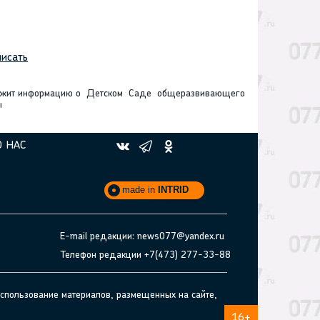
исать
ержит информацию о Детском Саде общеразвивающего
ы
О НАС
made in
INTRID
E-mail редакции: news077@yandex.ru
Телефон редакции +7(473) 277-33-88
спользование материалов, размещенных на сайте,
16+