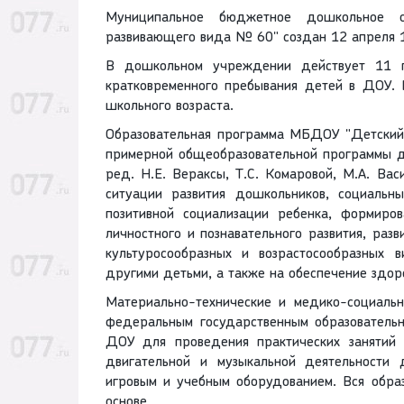
Муниципальное бюджетное дошкольное о
развивающего вида № 60" создан 12 апреля 1
В дошкольном учреждении действует 11 г
кратковременного пребывания детей в ДОУ. 
школьного возраста.
Образовательная программа МБДОУ "Детский
примерной общеобразовательной программы 
ред. Н.Е. Вераксы, Т.С. Комаровой, М.А. Ва
ситуации развития дошкольников, социальн
позитивной социализации ребенка, формиро
личностного и познавательного развития, раз
культуросообразных и возрастосообразных 
другими детьми, а также на обеспечение здоро
Материально-технические и медико-социаль
федеральным государственным образователь
ДОУ для проведения практических занятий 
двигательной и музыкальной деятельности 
игровым и учебным оборудованием. Вся образ
основе.