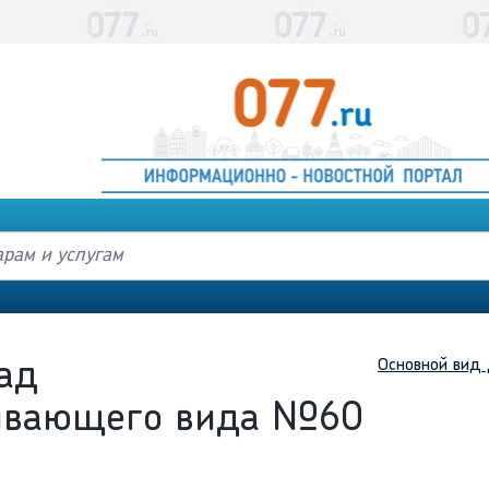
Основной вид 
ад
ивающего вида №60