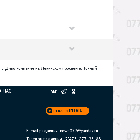
 о Диво компания на Ленинском проспекте. Точный
О НАС
made in
INTRID
E-mail редакции: news077@yandex.ru
Телефон редакции +7(473) 277-33-88