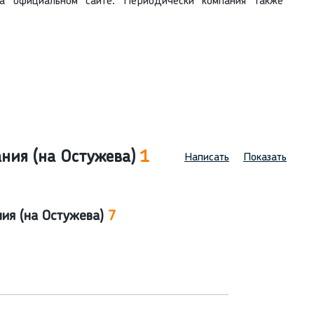
а официальном сайте. Периодически компания также
ния (на Остужева)
1
Написать
Показать
ния (на Остужева)
7