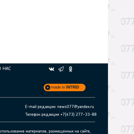
О НАС
made in
INTRID
E-mail редакции: news077@yandex.ru
Телефон редакции +7(473) 277-33-88
спользование материалов, размещенных на сайте,