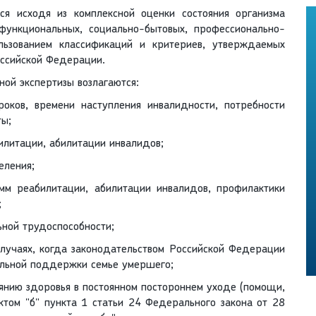
ся исходя из комплексной оценки состояния организма
функциональных, социально-бытовых, профессионально-
льзованием классификаций и критериев, утверждаемых
ссийской Федерации.
й экспертизы возлагаются:
роков, времени наступления инвалидности, потребности
ты;
илитации, абилитации инвалидов;
еления;
амм реабилитации, абилитации инвалидов, профилактики
;
ьной трудоспособности;
лучаях, когда законодательством Российской Федерации
альной поддержки семье умершего;
янию здоровья в постоянном постороннем уходе (помощи,
ктом "б" пункта 1 статьи 24 Федерального закона от 28