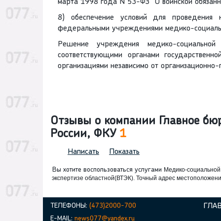
марта 1998 года N 53-ФЗ "О воинской обязанн
8) обеспечение условий для проведения н
федеральными учреждениями медико-социальн
Решение учреждения медико-социальной 
соответствующими органами государственно
организациями независимо от организационно-
Отзывы о компании Главное бю
России, ФКУ
1
Написать
Показать
Вы хотите воспользоваться услугами
Медико-социальной
экспертизе областной(ВТЭК). Точный адрес местоположени
ТЕЛЕФОНЫ:
(473)2000-700
ГЛА
E-MAIL:
news077@yandex.ru