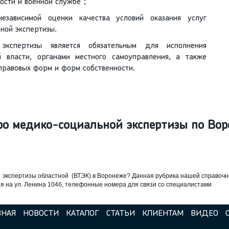
ости и военной службе";
езависимой оценки качества условий оказания услуг
ой экспертизы.
экспертизы является обязательным для исполнения
й власти, органами местного самоуправления, а также
правовых форм и форм собственности.
ро медико-социальной экспертизы по Во
 экспертизы областной (ВТЭК) в Воронеже? Данная рубрика нашей справоч
я на ул. Ленина 104б, телефонные номера для связи со специалистами
ВНАЯ
НОВОСТИ
КАТАЛОГ
СТАТЬИ
КЛИЕНТАМ
ВИДЕО