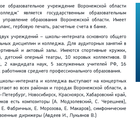
ое образовательное учреждение Воронежской области
колледж" является государственным образовательным
е управление образования Воронежской области. Имеет
ланс, гербовую печать, расчетные счета в банке.
 двух учреждений – школы-интерната основного общего
льных дисциплин и колледжа. Для аудиторных занятий в
ортивный и актовый залы. Имеются спортивные кружки,
й, детский оперный театры, 10 хоровых коллективов. В
, 2 кандидата наук, 5 заслуженных учителей РФ, 16
х работников среднего профессионального образования.
 школы-интерната и колледжа выступают на концертных
тают во всех районах и городах Воронежской области, а
т-Петербург, Новосибирск, Красноярск, Хабаровский край,
иков есть композиторы (А. Модзолевский, С. Черешнев),
 Е. Фабричных, Е. Морозова, Е. Макаров), симфонические
 военные дирижеры (Авдеев И., Лукьянов В.)