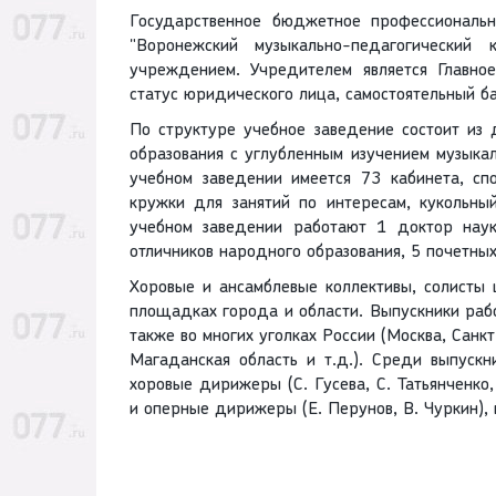
Государственное бюджетное профессиональн
"Воронежский музыкально-педагогический 
учреждением. Учредителем является Главно
статус юридического лица, самостоятельный ба
По структуре учебное заведение состоит из
образования с углубленным изучением музыка
учебном заведении имеется 73 кабинета, сп
кружки для занятий по интересам, кукольны
учебном заведении работают 1 доктор наук
отличников народного образования, 5 почетны
Хоровые и ансамблевые коллективы, солисты
площадках города и области. Выпускники рабо
также во многих уголках России (Москва, Санк
Магаданская область и т.д.). Среди выпускн
хоровые дирижеры (С. Гусева, С. Татьянченко,
и оперные дирижеры (Е. Перунов, В. Чуркин),