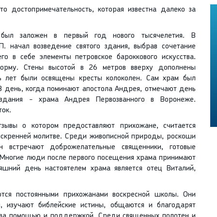
о достопримечательность, которая известна далеко за
был заложен в первый год нового тысячелетия. В
. начал возведение святого здания, выбрав сочетание
го в себе элементы петровское бароккового искусства.
орму. Стены высотой в 26 метров вверху дополнены
ть лет были освящены кресты колоколен. Сам храм был
В день, когда поминают апостола Андрея, отмечают день
 здания - храма Андрея Первозванного в Воронеже.
ток.
зывы о котором предоставляют прихожане, считается
 искренней молитве. Среди живописной природы, роскоши
н встречают доброжелательные священники, готовые
 Многие люди после первого посещения храма принимают
яшний день настоятелем храма является отец Виталий,
тся постоянными прихожанами воскресной школы. Они
и, изучают библейские истины, общаются и благодарят
 за помощью и поддержкой. Среди священных полотен и