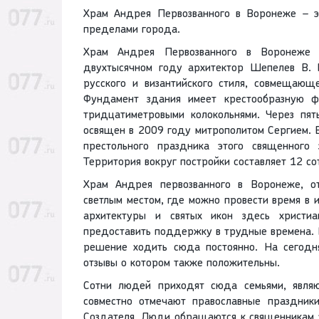
Храм Андрея Первозванного в Воронеже – эт
пределами города.
Храм Андрея Первозванного в Воронеже 
двухтысячном году архитектор Шепелев В. П
русского и византийского стиля, совмещающе
Фундамент здания имеет крестообразную ф
тридцатиметровыми колокольнями. Через пя
освящен в 2009 году митрополитом Сергием. 
престольного праздника этого священного
Территория вокруг постройки составляет 12 со
Храм Андрея первозванного в Воронеже, от
светлым местом, где можно провести время в
архитектуры и святых икон здесь христиа
предоставить поддержку в трудные времена.
решение ходить сюда постоянно. На сегодн
отзывы о котором также положительны.
Сотни людей приходят сюда семьями, являю
совместно отмечают православные праздник
Создателя. Люди обращаются к священникам