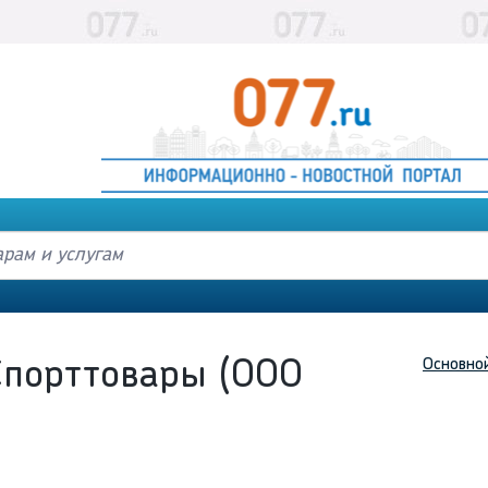
Основно
порттовары (ООО