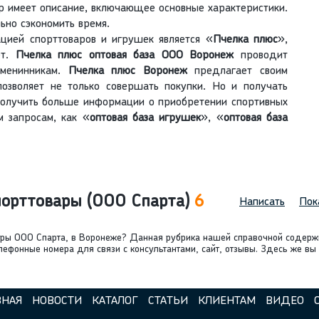
р имеет описание, включающее основные характеристики.
ьно сэкономить время.
цией спорттоваров и игрушек является «
Пчелка плюс
»,
ет.
Пчелка плюс оптовая база ООО Воронеж
проводит
менинникам.
Пчелка плюс Воронеж
предлагает своим
позволяет не только совершать покупки. Но и получать
Получить больше информации о приобретении спортивных
 запросам, как «
оптовая база игрушек
», «
оптовая база
порттовары (ООО Спарта)
6
Написать
Пок
вары ООО Спарта, в Воронеже? Данная рубрика нашей справочной содер
лефонные номера для связи с консультантами, сайт, отзывы. Здесь же вы
ВНАЯ
НОВОСТИ
КАТАЛОГ
СТАТЬИ
КЛИЕНТАМ
ВИДЕО