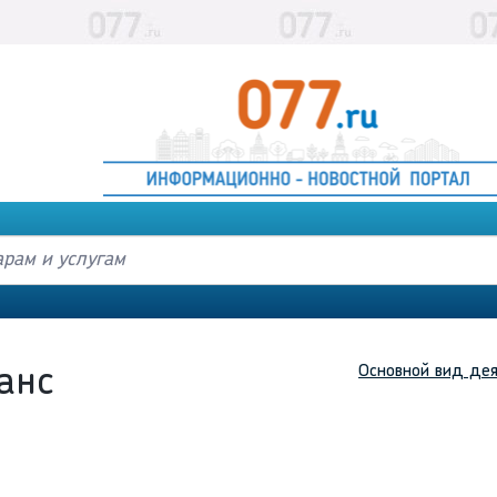
Основной вид дея
анс