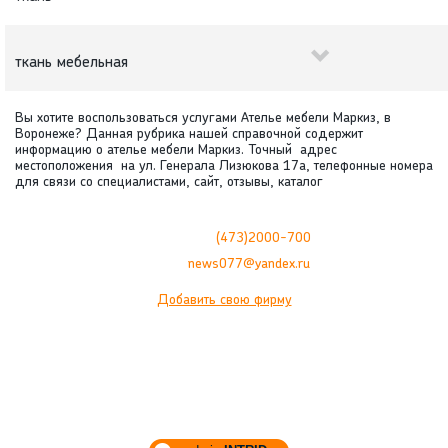
ткань мебельная
Вы хотите воспользоваться услугами Ателье мебели Маркиз, в
Воронеже? Данная рубрика нашей справочной содержит
информацию о ателье мебели Маркиз. Точный адрес
местоположения на ул. Генерала Лизюкова 17а, телефонные номера
для связи со специалистами, сайт, отзывы, каталог
ТЕЛЕФОНЫ:
(473)2000-700
E-MAIL:
news077@yandex.ru
Добавить свою фирму
Главная
Новости
Каталог
Статьи
Клиентам
Видео
О нас
© «Информационно-новостной портал 077.ru» 2004-2021