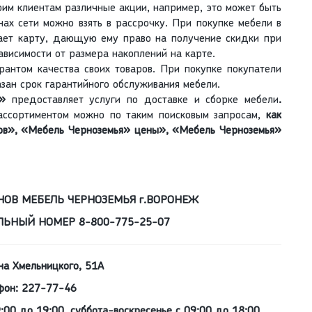
им клиентам различные акции, например, это может быть
нах сети можно взять в рассрочку. При покупке мебели в
ает карту, дающую ему право на получение скидки при
ависимости от размера накоплений на карте.
антом качества своих товаров. При покупке покупатели
азан срок гарантийного обслуживания мебели.
»
предоставляет услуги по доставке и сборке мебели
.
ассортиментом можно по таким поисковым запросам,
как
ов», «Мебель Черноземья» цены», «Мебель Черноземья»
ОВ МЕБЕЛЬ ЧЕРНОЗЕМЬЯ г.ВОРОНЕЖ
ЬНЫЙ НОМЕР 8-800-775-25-07
на Хмельницкого, 51А
фон: 227-77-46
:00 до 19:00, суббота-воскресенье с 09:00 до 18:00