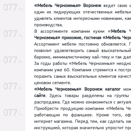
«Мебель Черноземья» Воронеж
ведет свою и
один их лидирующих отечественных мебельны
удивлять клиентов интересными новинками, как 
производства.
В ассортименте компании кухни «
Мебель Ч
Черноземья» прихожие, гостиная «Мебель Чер
Ассортимент мебели постоянно обновляется. 
позволит удовлетворить самый взыскательный
барокко, минималистичному хай-теку и так дал
За годы работы «Мебель Черноземья» неодно
компании уже 60. Компания стремится к постр
поразить самых взыскательных клиентов каче
ценовом сегменте.
«Мебель Черноземья» Воронеж каталог
можн
сайте
. Здесь товары разделены на группы
распродажа. Где можно ознакомиться с актуа
Приобрести продукцию компании «Мебель Чер
работающих по франшизе. Кроме того, оф
интернет магазина. Перед тем, как сделать за
инструкцией, которая значительно упростит пр