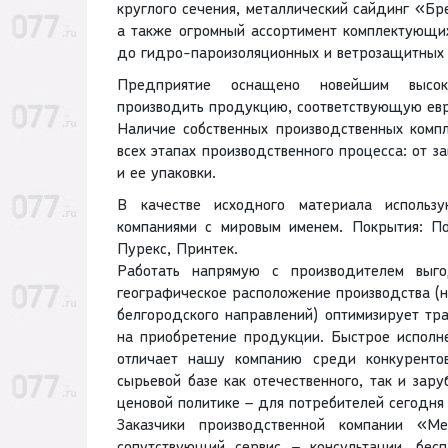
круглого сечения, металлический сайдинг «Бр
а также огромный ассортимент комплектующи
до гидро-пароизоляционных и ветрозащитных п
Предприятие оснащено новейшим высоко
производить продукцию, соответствующую евр
Наличие собственных производственных компл
всех этапах производственного процесса: от з
и ее упаковки.
В качестве исходного материала использу
компаниями с мировым именем. Покрытия: По
Пурекс, Принтек.
Работать напрямую с производителем выг
географическое расположение производства (на
белгородского направлений) оптимизирует тр
на приобретение продукции. Быстрое исполне
отличает нашу компанию среди конкурентов
сырьевой базе как отечественного, так и зар
ценовой политике – для потребителей сегодня э
Заказчики производственной компании «М