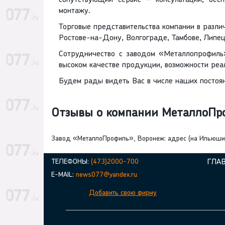
сопутствующий сервис – консультации, бес
монтажу.
Торговые представительства компании в различ
Ростове-на-Дону, Волгограде, Тамбове, Липецк
Сотрудничество с заводом «Металлопрофиль»
высоком качестве продукции, возможности ре
Будем рады видеть Вас в числе наших постоя
Отзывы о компании МеталлоП
Завод «МеталлоПрофиль», Воронеж: адрес (на Ильюшина)
ТЕЛЕФОНЫ:
(473)2000-700
ГЛА
E-MAIL:
news077@yandex.ru
Добавить свою фирму