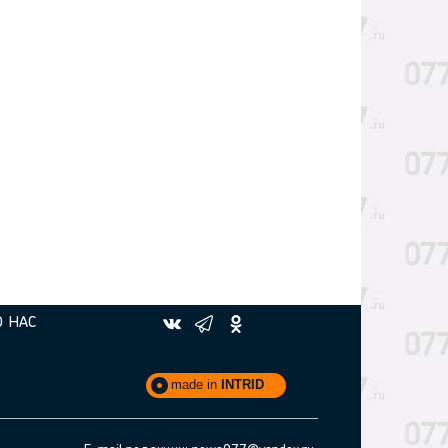
О НАС
made in
INTRID