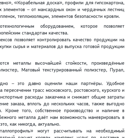
евно», «Корабельная доска», профили для гипсокартона,
х элементов – от мансардных окон и чердачных лестниц
ленок, теплоизоляции, элементов безопасности кровли.
технологичным оборудованием, которое позволяет
опейским стандартам качества.
ексов позволяет контролировать качество продукции на
акупки сырья и материалов до выпуска готовой продукции
ются металлы высочайшей стойкости, произведённые
лиэстер, Матовый текстурированный полиэстер, Пурал,
одно – это давно оценили наши партнёры. Удобное
 пересечении трасс московского, ростовского, курского и
анспортные расходы заказчика и снижает общие затраты
ние заказа, вплоть до нескольких часов, также выгодно
. Кроме того, собственное производство и наличие в
убежного металла даёт нам возможность маневрировать в
то, как никогда, актуально.
еталлопрофиль» могут рассчитывать на необходимый