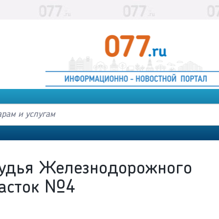
удья Железнодорожного
часток №4