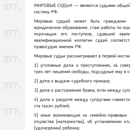
МИРОВЫЕ СУДЬИ — являются судьями общей ю
систему РФ.
Мировым судьей может быть гражданин 
юридическое образование, стаж работы по юр
порочащих его поступков, сдавший квал
квалификационной коллегии судей соответ
правосудие именем РФ.
Мировые судьи рассматривают в первой инста
1) уголовные дела о преступлениях, за сов
трех лет лишения свободы, подсудные ему в со
2) дела о выдаче судебного приказа;
3) дела о расторжении брака, если между супр
4) дела о разделе между супругами совмест
ста тысяч рублей;
5) иные возникающие из семейно-правовых 
отцовства (материнства), об установлении о
(удочерении) ребенка;