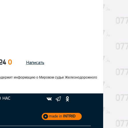
 №4
0
Написать
содержит информацию о
Мировом судье Железнодорожного
О НАС
made in
INTRID