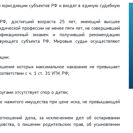
рисдикции субъектов РФ и входят в единую судебную
РФ, достигший возраста 25 лет, имеющий высшее
идической профессии не менее пяти лет, не совершивший
ификационный экзамен и получивший рекомендацию
ствующего субъекта РФ. Мировые судьи осуществляют
нции:
ершение которых максимальное наказание не превышает
ответствии с ч. 1 ст. 31 УПК РФ;
угами отсутствует спор о детях;
но нажитого имущества при цене иска, не превышающей
отношений дела, за исключением дел об оспаривании
тцовства, о лишении родительских прав, об усыновлении