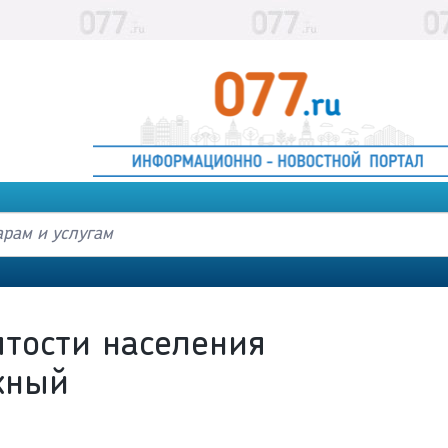
ятости населения
жный