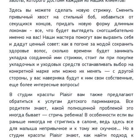
заботы, которого достоин каждый из наших клиентов!
Здесь вы можете сделать новую стрижку. Сменить
привычный хвост на стильный боб, избавиться от
секущихся концов, придать новую форму длинным
локонам - все, что будет выглядеть сногсшибательно
именно на вас! Наши мастера помогут вам выразить себя
и дадут ценный совет: как в погоне за модой сохранить
здоровье волос, сколько времени будет занимать
укладка созданной ими стрижки, стоит ли при покупке
укладочных и уходовых средств останавливать выбор на
конкретной марке или можно их менять — с другой
стороны, у вас наверняка будут к ним свои собственные,
еще более интересные вопросы!
В студии красоты Plaisir вам также предлагают
обратиться к услугам детского парикмахера. Все
родители знают, какой полноценной проблемой это
иногда бывает — стричь ребенка! В особенности если вы
раньше никогда не стриглись в салоне, ведь здесь все
для малыша непривычное и к тому же скучное… Но в
студии красоты Plaisir знают, как найти подход к