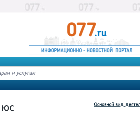
Основной вид деяте
люс