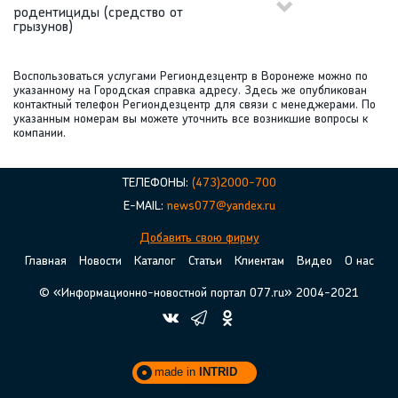
родентициды (средство от
грызунов)
Воспользоваться услугами Региондезцентр в Воронеже можно по
указанному на Городская справка адресу. Здесь же опубликован
контактный телефон Региондезцентр для связи с менеджерами. По
указанным номерам вы можете уточнить все возникшие вопросы к
компании.
ТЕЛЕФОНЫ:
(473)2000-700
E-MAIL:
news077@yandex.ru
Добавить свою фирму
Главная
Новости
Каталог
Статьи
Клиентам
Видео
О нас
© «Информационно-новостной портал 077.ru» 2004-2021
made in
INTRID