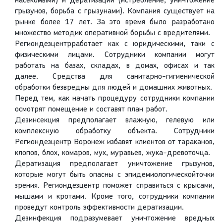
насекомыми) и дератизации (истребление, уничтожение
грызунов, борьба с грызунами). Компания существует на
рынке более 17 лет. За это время было разработано
множество методик оперативной борьбы с вредителями.
Региондезцентрработает как с юридическими, таки с
физическими лицами. Сотрудники компании могут
работать на базах, складах, в домах, офисах и так
далее. Средства для санитарно-гигиенической
обработки безвредны для людей и домашних животных.
Перед тем, как начать процедуру сотрудники компании
осмотрят помещение и составят план работ.
Дезинсекция предполагает влажную, гелевую или
комплексную обработку объекта. Сотрудники
Региондезцентр Воронеж избавят клиентов от тараканов,
клопов, блох, комаров, мух, муравьев, жука-древоточца.
Дератизация предполагает уничтожение грызунов,
которые могут быть опасны с эпидемиологическойточки
зрения. Региондезцентр поможет справиться с крысами,
мышами и кротами. Кроме того, сотрудники компании
проведут контроль эффективности дератизации.
Дезинфекция подразумевает уничтожение вредных