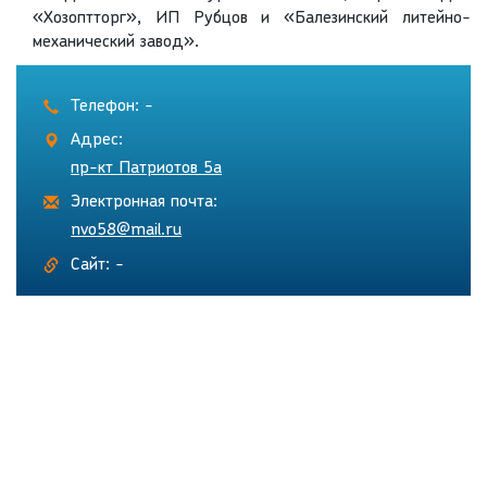
«Хозоптторг», ИП Рубцов и «Балезинский литейно-
механический завод».
Телефон: -
Адрес:
пр-кт Патриотов 5а
Электронная почта:
nvo58@mail.ru
Сайт: -