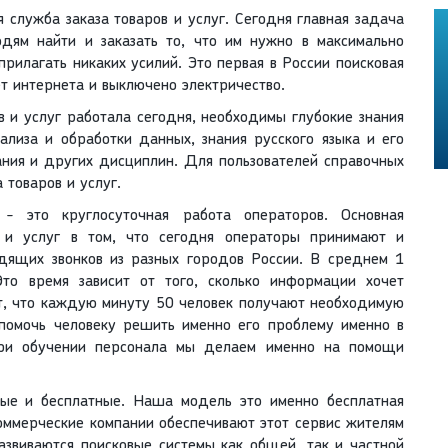
 служба заказа товаров и услуг. Сегодня главная задача
дям найти и заказать то, что им нужно в максимально
рилагать никаких усилий. Это первая в России поисковая
ет интернета и выключено электричество.
в и услуг работала сегодня, необходимы глубокие знания
нализа и обработки данных, знания русского языка и его
ания и других дисциплин. Для пользователей справочных
 товаров и услуг.
- это круглосуточная работа операторов. Основная
 и услуг в том, что сегодня операторы принимают и
дящих звонков из разных городов России. В среднем 1
Это время зависит от того, сколько информации хочет
ет, что каждую минуту 50 человек получают необходимую
помочь человеку решить именно его проблему именно в
при обучении персонала мы делаем именно на помощи
ные и бесплатные. Наша модель это именно бесплатная
оммерческие компании обеспечивают этот сервис жителям
азвиваются поисковые системы как общей, так и частной