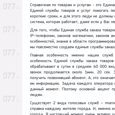
Справочная по товарам и услугам - это Единая
Единой службы товаров и услуг помогать лю
короткие сроки, и для этого люди не должны п
система, которая работает, даже если у Вас н
Для того, чтобы Единая служба заказа товаро
IP-телефонии, законов математики, законов а
особенностей, знания в области программиров
мы повсеместно создаем единые службы заказа
Главная особенность именно наших служб 
особенность Единой службы заказа товаров
обрабатывают в сутки в среднем 60 000 вхо
звонок продолжается около 1мин. 20 сек. 
получить позвонивший абонент. А, это означа
им информацию. Задача каждого оператора 
данный момент. Поэтому основной акцент 
людям.
Существует 2 вида голосовых служб – плат
справка каждому жителю города. И, именно к
города. В настоящий момент очень активно р