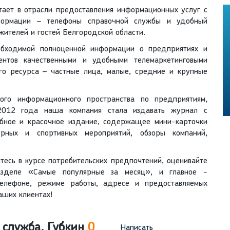
ает в отрасли предоставления информационных услуг с
формации – телефоны справочной службы и удобный
жителей и гостей Белгородской области.
обходимой полноценной информации о предприятиях и
ентов качественными и удобными телемаркетинговыми
го ресурса – частные лица, малые, средние и крупные
го информационного пространства по предприятиям,
2012 года наша компания стала издавать журнал с
бное и красочное издание, содержащее мини-карточки
урных и спортивных мероприятий, обзоры компаний,
тесь в курсе потребительских предпочтений, оценивайте
азделе «Самые популярные за месяц», и главное -
елефоне, режиме работы, адресе и предоставляемых
аших клиентах!
 служба, Губкин
0
Написать