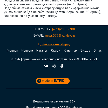
Городская справка предлагает ознакомиться с телефонами и
адресом компании Среди цветов-Воронеж (на 60 Армии).
Подробные отзывы и всю интересующую вас информацию можно
узнать лично зайдя на сайт Среди цветов-Воронеж (на 60 Армии),
или позвонив по указанному номеру.
ТЕЛЕФОНЫ:
(473)2000-700
E-MAIL:
news077@yandex.ru
Добавить свою фирму
Главная
Новости
Каталог
Статьи
Клиентам
Видео
О нас
© «Информационно-новостной портал 077.ru» 2004-2021
made in
INTRID
Возрастное ограничение 16+
E-mail редакции: news077@yandex.ru