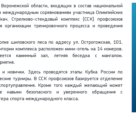
 Воронежской области, входящих в состав национальной
им международным соревнованиям участница Олимпийских
ач. Стрелково-стендовый комплекс (ССК) профсоюзов
я организации тренировочного процесса и проведения
лке шиловского леса по адресу ул. Острогожская, 101.
итории комплекса расположен мини-отель на 14 номеров.
еется каминный зал, летняя беседка с мангалом.
риятия.
и новички. Здесь проводятся этапы Кубка России по
еские турниры. В ССК профсоюзов базируется отделение
портуправления. Кроме того каждый желающий может
ые навыки безопасного и уверенного обращения с
тера спорта международного класса.