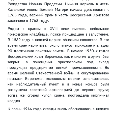
Рождества Иоанна Предтечи. Нижняя церковь в честь
Казанской иконы Божией Матери начала действовать с
1765 года, верхний храм в честь Воскресения Христова
закончили в 1768 году.
Рядом с храмом в XVIII веке имелось небольшое
приходское кладбище, позже пришедшее в запустение.
В 1882 году в нижней церкви обновили иконостас. В это
время храм насчитывал около пятисот прихожан и владел
90 десятинами пахотных земель. В начале 1930-х годов
Воскресенский храм Воронежа, как и многие другие, был
закрыт, а помещения приспособили под склад
продукции предприятий легкой промышленности. Во
время Великой Отечественной войны, в оккупированном
немцами Воронеже, колокольня церкви использовалась
как наблюдательный пункт и в конце концов была
разрушена советской артиллерией до первого яруса;
тогда же сгорел купол храма, пострадала кирпичная
кладка.
К осени 1944 года склады вновь обосновались в нижнем