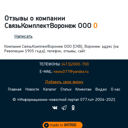
Отзывы о компании
СвязьКомплектВоронеж ООО
0
Написать
Компания СвязьКомплектВоронеж ООО (СКВ), Воронеж: адрес (на
Революции 1905 года), телефон, отзывы, сайт
ТЕЛЕФОНЫ:
(473)2000-700
E-MAIL:
news077@yandex.ru
Добавить свою фирму
Главная
Новости
Каталог
Статьи
Клиентам
Видео
О нас
© «Информационно-новостной портал 077.ru» 2004-2021
made in
INTRID