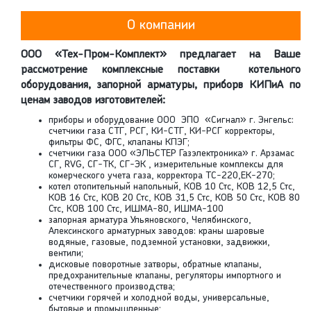
О компании
ООО «Тех-Пром-Комплект»
предлагает на Ваше
рассмотрение комплексные поставки котельного
оборудования, запорной арматуры, приборв КИПиА по
ценам заводов изготовителей:
приборы и оборудование ООО ЭПО «Сигнал» г. Энгельс:
счетчики газа СТГ, РСГ, КИ-СТГ, КИ-РСГ корректоры,
фильтры ФС, ФГС, клапаны КПЭГ;
счетчики газа ООО «ЭЛЬСТЕР Газэлектроника» г. Арзамас
СГ, RVG, СГ-ТК, СГ-ЭК , измерительные комплексы для
комерческого учета газа, корректора ТС-220,ЕК-270;
котел отопительный напольный, КОВ 10 Стс, КОВ 12,5 Стс,
КОВ 16 Стс, КОВ 20 Стс, КОВ 31,5 Стс, КОВ 50 Стс, КОВ 80
Стс, КОВ 100 Стс, ИШМА-80, ИШМА-100
запорная арматура Ульяновского, Челябинского,
Алексинского арматурных заводов: краны шаровые
водяные, газовые, подземной установки, задвижки,
вентили;
дисковые поворотные затворы, обратные клапаны,
предохранительные клапаны, регуляторы импортного и
отечественного производства;
счетчики горячей и холодной воды, универсальные,
бытовые и промышленные;