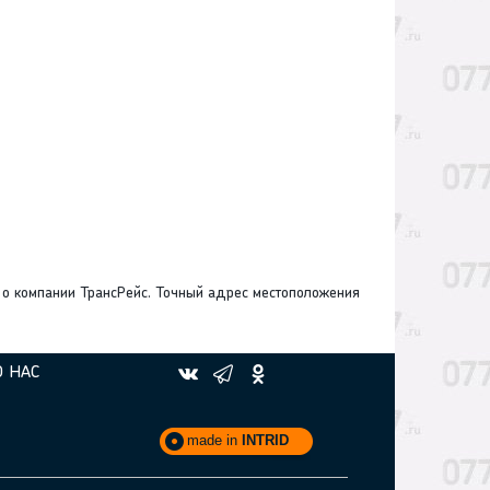
о компании ТрансРейс. Точный адрес местоположения
О НАС
made in
INTRID