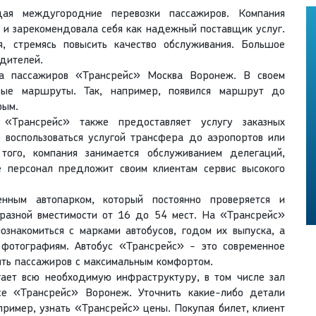
ая междугородние перевозки пассажиров. Компания
т и зарекомендовала себя как надежный поставщик услуг.
я, стремясь повысить качество обслуживания. Большое
одителей.
ка пассажиров «Трансрейс» Москва Воронеж. В своем
овые маршруты. Так, например, появился маршрут до
рым.
 «Трансрейс» также предоставляет услугу заказных
о воспользоваться услугой трансфера до аэропортов или
ого, компания занимается обслуживанием делегаций,
 персонал предложит своим клиентам сервис высокого
енным автопарком, который постоянно проверяется и
 разной вместимости от 16 до 54 мест. На «Трансрейс»
знакомиться с марками автобусов, годом их выпуска, а
 фотографиям. Автобус «Трансрейс» - это современное
ить пассажиров с максимальным комфортом.
ает всю необходимую инфраструктуру, в том числе зал
е «Трансрейс» Воронеж. Уточнить какие-либо детали
ример, узнать «Трансрейс» цены. Покупая билет, клиент