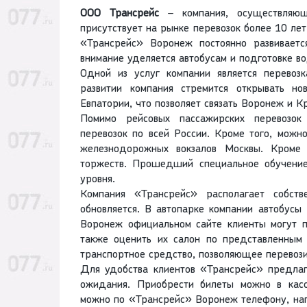
ООО Трансрейс
– компания, осуществляющ
присутствует на рынке перевозок более 10 ле
«Трансрейс» Воронеж постоянно развиваетс
внимание уделяется автобусам и подготовке в
Одной из услуг компании является перевоз
развитии компания стремится открывать н
Евпатории, что позволяет связать Воронеж и К
Помимо рейсовых пассажирских перевозок
перевозок по всей России. Кроме того, можн
железнодорожных вокзалов Москвы. Кроме т
торжеств. Прошедший специальное обучение
уровня.
Компания «Трансрейс» располагает собств
обновляется. В автопарке компании автобусы
Воронеж официальном сайте клиенты могут по
также оценить их салон по представленным
транспортное средство, позволяющее перевоз
Для удобства клиентов «Трансрейс» предлаг
ожидания. Приобрести билеты можно в касс
можно по «Трансрейс» Воронеж телефону, нап