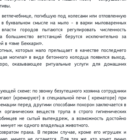
тивы.
 ветлечебнице, погибшую под колесами или отловленную
 в буквальном смысле на мыло - в варки мыловаренных
 власти городов пытаются регулировать численность
а большинство ветстанций берутся исключительно за
й в «яме Беккари».
отных, которых мало прельщает в качестве последнего
ая могила» в виде бетонного колодца появился выход.
бюро, оказывающее ритуальные услуги для домашних
ующей схеме: по звонку безутешного хозяина сотрудники
игают (кремируют) в специальной печи ( крематоре) при
емации перед другими способами похорон заключается в
и органических веществ трупа в строго гигиенических
юбимцев не сытый выпендреж, а возможность достойно
 минует ни одного владельца животного.
озвратом праха. В первом случае, кроме его игрушек и
нию, ничего не останется. Для тех же, кто хочет лично