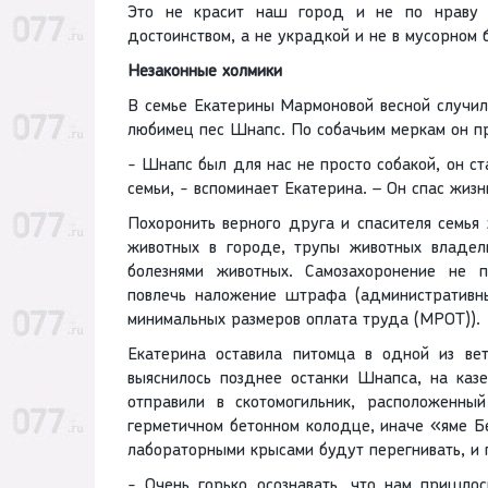
Это не красит наш город и не по нраву в
достоинством, а не украдкой и не в мусорном 
Незаконные холмики
В семье Екатерины Мармоновой весной случил
любимец пес Шнапс. По собачьим меркам он п
- Шнапс был для нас не просто собакой, он с
семьи, - вспоминает Екатерина. – Он спас жизн
Похоронить верного друга и спасителя семья
животных в городе, трупы животных владел
болезнями животных. Самозахоронение не п
повлечь наложение штрафа (административн
минимальных размеров оплата труда (МРОТ)).
Екатерина оставила питомца в одной из ве
выяснилось позднее останки Шнапса, на каз
отправили в скотомогильник, расположенны
герметичном бетонном колодце, иначе «яме Б
лабораторными крысами будут перегнивать, и 
- Очень горько осознавать, что нам пришло