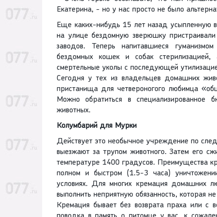
Екатерина, - но у нас просто не было альтерна
Еще каких-нибудь 15 лет назад усыпленную в
на улице бездомную зверюшку пристраивали
заводов. Теперь напитавшиеся гуманизмом
бездомных кошек и собак стерилизацией, 
смертельные уколы с последующей утилизацие
Сегодня у тех из владельцев домашних жив
пристанища для четвероногого любимца «общ
Можно обратиться в специализированное 
животных.
Колумбарий для Мурки
Действует это необычное учреждение по след
выезжают за трупом животного. Затем его сж
температуре 1400 градусов. Преимущества кр
полном и быстром (1.5-3 часа) уничтожени
условиях. Для многих кремация домашних л
выполнить неприятную обязанность, которая не
Кремация бывает без возврата праха или с в
поводка в память о питомце у вас, к сожале