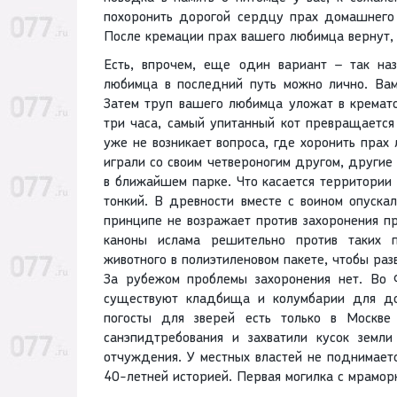
похоронить дорогой сердцу прах домашнего
После кремации прах вашего любимца вернут, 
Есть, впрочем, еще один вариант – так на
любимца в последний путь можно лично. Вам
Затем труп вашего любимца уложат в кремато
три часа, самый упитанный кот превращается
уже не возникает вопроса, где хоронить прах
играли со своим четвероногим другом, другие 
в ближайшем парке. Что касается территории
тонкий. В древности вместе с воином опускал
принципе не возражает против захоронения пр
каноны ислама решительно против таких п
животного в полиэтиленовом пакете, чтобы раз
За рубежом проблемы захоронения нет. Во 
существуют кладбища и колумбарии для до
погосты для зверей есть только в Москве
санэпидтребования и захватили кусок земл
отчуждения. У местных властей не поднимает
40-летней историей. Первая могилка с мрамо