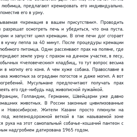
 любимца, предлагают кремировать его индивидуально.
поместив его в урну.
зываемая «кремация в вашем присутствии». Проводить
 разрешат осмотреть печь и убедиться, что она пуста.
рии и запустят цикл кремации. В огне печи дог сгорает
 в кучку пепла за 40 минут. После процедуры кремации
 любимого питомца. Одни рассеивают прах на поляне, где
придают земле урну с прахом на дачном участке, в лесу,
 обычных «человеческих» кладбищ, то тут вопрос весьма
и в могилу его коня. А чем хуже собака. Православие в
аха животных за оградами погостов и даже могил. А вот
огребений. Мусульмане предпочитают получать прах
веять его где-нибудь над живописной лужайкой.
Франции, Голландии, Германии, Швейцарии уже давно
машних животных. В России законные цивилизованные
 и Новосибирске. Жители Казани просто плюнули на
и под железнодорожной веткой в так называемой зоне
ся рука на этот самопальный собачье-кошачий пантеон с
рным надгробием датирована 1965 годом.