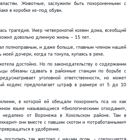
ластям. Животные, заслужили быть похороненными с
баке в коробке из-под обуви.
ась трагедия. Умер четвероногий хозяин дома, всеобщий
рожил довольно длинную жизнь – 15 лет.
тал полноправным, и даже больше, главным членом нашей
ь моей дочери, когда та тонула, купаясь в реке.
 хотела достойно. Но по законодательству о содержании
ьцы обязаны сдавать в районные станции по борьбе с
редусматривает уголовной ответственности, но может
ый кодекс предполагает штраф в размере от 5 до 10
тклиник, в которой ей обещали похоронить пса но как
енном языке называющиеся «биологическими отходами»,
й недалеко от Воронежа в Хохольском районе. Там в
еккари» они вместе с павшим скотом и «отработанными»
превращаться в удобрение.
сь поступить так жестоко с нашим псом, - сокрушается