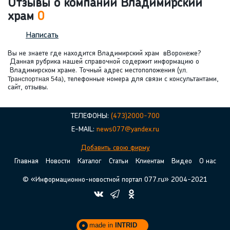
Отзывы о компании Владимирский
храм
0
Написать
Вы не знаете где находится Владимирский храм вВоронеже?
Данная рубрика нашей справочной содержит информацию о
Владимирском храме. Точный адрес местоположения (
ул.
Транспортная 54а)
, телефонные номера для связи с консультантами,
сайт, отзывы.
ТЕЛЕФОНЫ:
(473)2000-700
E-MAIL:
news077@yandex.ru
Добавить свою фирму
Главная
Новости
Каталог
Статьи
Клиентам
Видео
О нас
© «Информационно-новостной портал 077.ru» 2004-2021
made in
INTRID