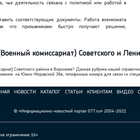
, чья деятельность связана с политикой или работой в
тавить соответствующие документы. Работа военкомата
ак что призывниками быстро получают решение,
Военный комиссариат) Советского и Лен
ссариат) Советского района в Воронеже? Данная рубрика нашей справоч
ложения на Южно-Моравской 38в, телефонные номера для связи со специ
ВНАЯ
НОВОСТИ
КАТАЛОГ
СТАТЬИ
КЛИЕНТАМ
ВИДЕО
© «Информационно-новостной портал 077.ru» 2004-2021
ное ограничение 16+