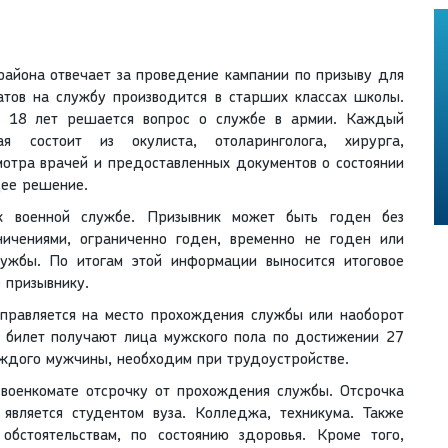
района отвечает за проведение кампании по призыву для
атов на службу производится в старших классах школы.
а 18 лет решается вопрос о службе в армии. Каждый
я состоит из окулиста, отоларинголога, хирурга,
мотра врачей и предоставленных документов о состоянии
щее решение.
 к военной службе. Призывник может быть годен без
ничениями, ограниченно годен, временно не годен или
лужбы. По итогам этой информации выносится итоговое
 призывнику.
тправляется на место прохождения службы или наоборот
й билет получают лица мужского пола по достижении 27
аждого мужчины, необходим при трудоустройстве.
 военкомате отсрочку от прохождения службы. Отсрочка
 является студентом вуза. Колледжа, техникума. Также
обстоятельствам, по состоянию здоровья. Кроме того,