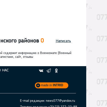
инского районов
0
Написать
ной содержит информацию о Военкомате (Военный
алистами, сайт, отзывы
О НАС
made in
INTRID
E-mail редакции: news077@yandex.ru