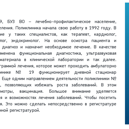
, БУЗ ВО – лечебно-профилактическое население,
ления. Поликлиника начала свою работу в 1992 году. В
 у таких специалистов, как терапевт, кардиолог,
ролог, эндокринолог. На основе осмотра пациента и
т диагноз и назначит необходимое лечение. В качестве
енена функциональная диагностика, ультразвуковая
оматериала в клинической лаборатории и так далее.
ограммой лечения, которое может проходить амбулаторно
линике № 19 функционирует дневной стационар
я. Еще одним направлением деятельности поликлиники №
, позволяющих избежать роста заболеваний. В этом
смотры, вакцинация. Большое внимание уделяется
я и возможностях лечения заболеваний. Чтобы посетить
ся. Это можно сделать непосредственно в регистратуре
нной регистратурой.