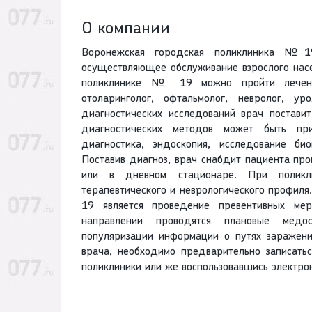
О компании
Воронежская городская поликлиника №19
осуществляющее обслуживание взрослого насе
поликлинике № 19 можно пройти лечение
отоларинголог, офтальмолог, невролог, у
диагностических исследований врач постави
диагностических методов может быть прим
диагностика, эндоскопия, исследование би
Поставив диагноз, врач снабдит пациента пр
или в дневном стационаре. При полик
терапевтического и неврологического профил
19 является проведение превентивных мер
направлении проводятся плановые медо
популяризации информации о путях заражени
врача, необходимо предварительно записать
поликлиники или же воспользовавшись электро