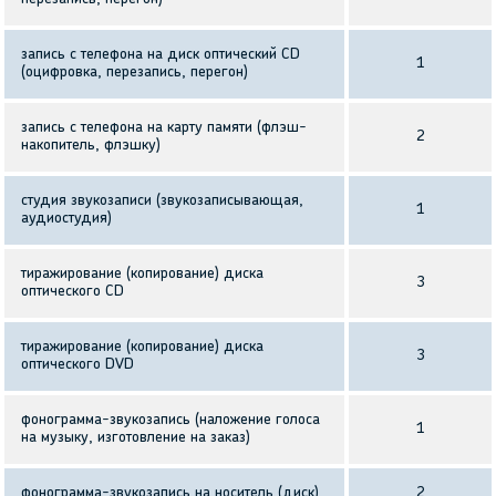
запись с телефона на диск оптический CD
1
(оцифровка, перезапись, перегон)
запись с телефона на карту памяти (флэш-
2
накопитель, флэшку)
студия звукозаписи (звукозаписывающая,
1
аудиостудия)
тиражирование (копирование) диска
3
оптического CD
тиражирование (копирование) диска
3
оптического DVD
фонограмма-звукозапись (наложение голоса
1
на музыку, изготовление на заказ)
фонограмма-звукозапись на носитель (диск)
2