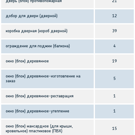
дверь (блок) противопожарная
21
добор для двери (дверной)
12
коробка дверная (короб дверной)
39
ограждение для лоджии (балкона)
4
окно (блок) деревянное
19
окно (блок) деревянное-изготовление на
5
заказ
окно (блок) деревянное-реставрация
1
окно (блок) деревянное-утепление
1
окно (блок) мансардное (для крыши,
15
кровельное) пластиковое (ПВХ)