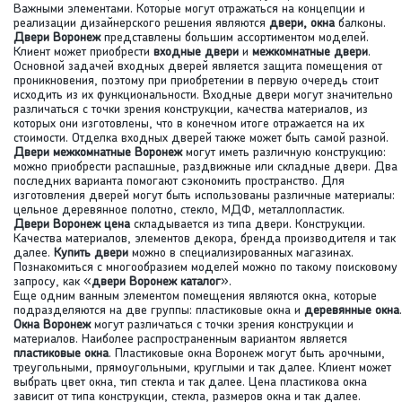
Важными элементами. Которые могут отражаться на концепции и
реализации дизайнерского решения являются
двери, окна
балконы.
Двери Воронеж
представлены большим ассортиментом моделей.
Клиент может приобрести
входные двери
и
межкомнатные двери
.
Основной задачей входных дверей является защита помещения от
проникновения, поэтому при приобретении в первую очередь стоит
исходить из их функциональности. Входные двери могут значительно
различаться с точки зрения конструкции, качества материалов, из
которых они изготовлены, что в конечном итоге отражается на их
стоимости. Отделка входных дверей также может быть самой разной.
Двери межкомнатные Воронеж
могут иметь различную конструкцию:
можно приобрести распашные, раздвижные или складные двери. Два
последних варианта помогают сэкономить пространство. Для
изготовления дверей могут быть использованы различные материалы:
цельное деревянное полотно, стекло, МДФ, металлопластик.
Двери Воронеж цена
складывается из типа двери. Конструкции.
Качества материалов, элементов декора, бренда производителя и так
далее.
Купить двери
можно в специализированных магазинах.
Познакомиться с многообразием моделей можно по такому поисковому
запросу, как «
двери Воронеж каталог
».
Еще одним ванным элементом помещения являются окна, которые
подразделяются на две группы: пластиковые окна и
деревянные окна
.
Окна Воронеж
могут различаться с точки зрения конструкции и
материалов. Наиболее распространенным вариантом является
пластиковые окна
. Пластиковые окна Воронеж могут быть арочными,
треугольными, прямоугольными, круглыми и так далее. Клиент может
выбрать цвет окна, тип стекла и так далее. Цена пластикова окна
зависит от типа конструкции, стекла, размеров окна и так далее.