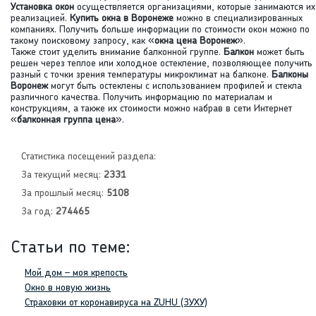
Установка окон
осуществляется организациями, которые занимаются их
реализацией.
Купить окна в Воронеже
можно в специализированных
компаниях. Получить больше информации по стоимости окон можно по
такому поисковому запросу, как «
окна цена Воронеж
».
Также стоит уделить внимание балконной группе.
Балкон
может быть
решен через теплое или холодное остекление, позволяющее получить
разный с точки зрения температуры микроклимат на балконе.
Балконы
Воронеж
могут быть остеклены с использованием профилей и стекла
различного качества. Получить информацию по материалам и
конструкциям, а также их стоимости можно набрав в сети Интернет
«
балконная группа цена
».
Статистика посещений раздела:
За текущий месяц:
2331
За прошлый месяц:
5108
За год:
274465
Статьи по теме:
Мой дом – моя крепость
Окно в новую жизнь
Страховки от коронавируса на ZUHU (ЗУХУ)