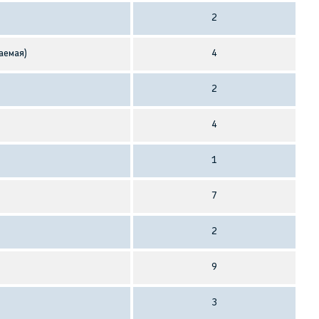
2
аемая)
4
2
4
1
7
2
9
3