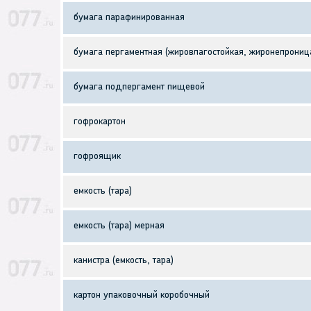
бумага парафинированная
бумага пергаментная (жировлагостойкая, жиронепрониц
бумага подпергамент пищевой
гофрокартон
гофроящик
емкость (тара)
емкость (тара) мерная
канистра (емкость, тара)
картон упаковочный коробочный