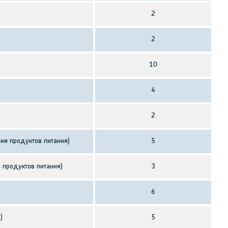
2
2
10
4
2
ия продуктов питания)
5
 продуктов питания)
3
6
)
5