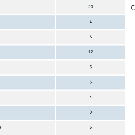
20
С
4
6
12
5
6
4
3
)
5