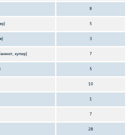
8
ер)
5
я)
3
анкнот, купюр)
7
)
5
10
1
7
28