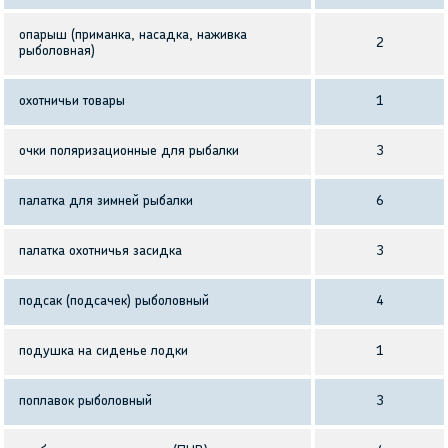
опарыш (приманка, насадка, наживка
2
рыболовная)
охотничьи товары
1
очки поляризационные для рыбалки
3
палатка для зимней рыбалки
6
палатка охотничья засидка
3
подсак (подсачек) рыболовный
4
подушка на сиденье лодки
1
поплавок рыболовный
3