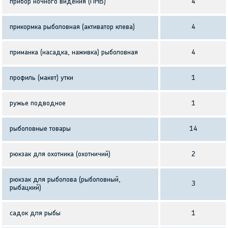
прибор ночного видения (ПНВ)
4
прикормка рыболовная (активатор клева)
4
приманка (насадка, наживка) рыболовная
4
профиль (макет) утки
1
ружье подводное
1
рыболовные товары
14
рюкзак для охотника (охотничий)
2
рюкзак для рыболова (рыболовный,
3
рыбацкий)
садок для рыбы
1