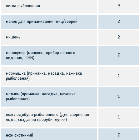
леска рыболовная
9
манок для приманивания птиц/зверей
2
мишень
2
монокуляр (монокль, прибор ночного
7
видения, ПНВ)
мормышка (приманка, насадка, наживка
1
рыболовная)
мотыль (приманка, насадка, наживка
1
рыболовная)
нож ледобура рыболовного (для сверления
1
льда, создания проруби, лунки)
нож охотничий
7