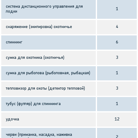
система дистанционного управления для
1
лодки
снаряжение (экипировка) охотничье
4
спиннинг
6
сумка для охотника (охотничья)
3
сумка для рыболова (рыболовная, рыбацкая)
1
тепловизор для охоты (детектор тепловой)
3
тубус (футляр) для спиннинга
1
удочка
12
черви (приманка, насадка, наживка
2