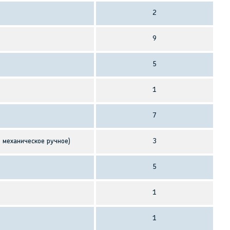
2
9
5
1
7
о механическое ручное)
3
5
1
1