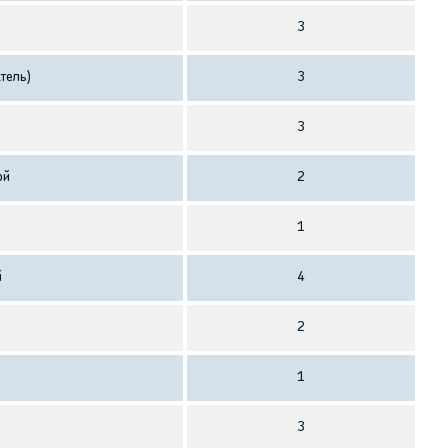
3
тель)
3
3
ой
2
1
й
4
2
1
3