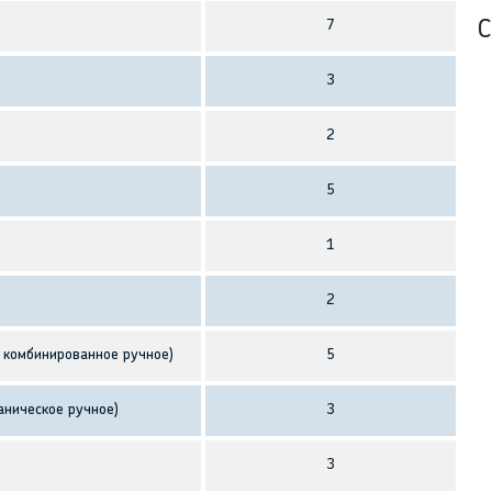
7
С
3
2
5
1
2
о комбинированное ручное)
5
аническое ручное)
3
3