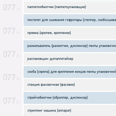
паллетообмотчик (паллетоупаковщик)
пистолет для сшивания гофротары (степлер, скобосшива
пряжка (крепеж, крепление)
разматыватель (размотчик, диспенсер) ленты упаковочн
распаковщик-депаллетайзер
скоба (скрепа) для крепления концов ленты упаковочно
станция фасовочная (фасовки)
стрейчобмотчик (оброллер, диспенсер)
стреппинг машина (аппарат)