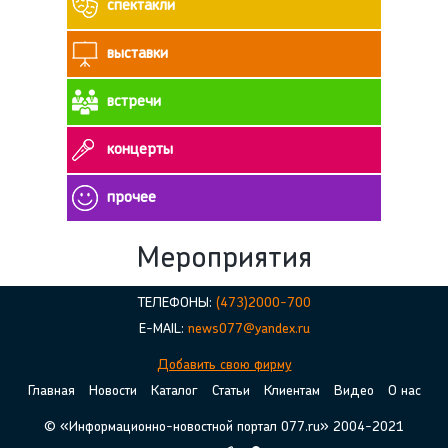
cпектакли
выставки
встречи
концерты
прочее
Мероприятия
ТЕЛЕФОНЫ:
(473)2000-700
E-MAIL:
news077@yandex.ru
Добавить свою фирму
Главная
Новости
Каталог
Статьи
Клиентам
Видео
О нас
© «Информационно-новостной портал 077.ru» 2004-2021