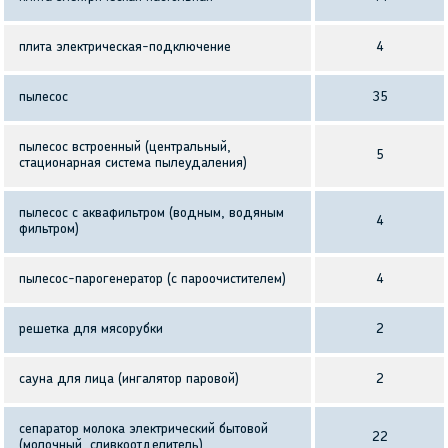
плита электрическая-подключение
4
пылесос
35
пылесос встроенный (центральный,
5
стационарная система пылеудаления)
пылесос с аквафильтром (водным, водяным
4
фильтром)
пылесос-парогенератор (с пароочистителем)
4
решетка для мясорубки
2
сауна для лица (ингалятор паровой)
2
сепаратор молока электрический бытовой
22
(молочный, сливкоотделитель)