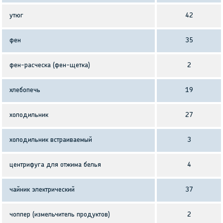
утюг
42
фен
35
фен-расческа (фен-щетка)
2
хлебопечь
19
холодильник
27
холодильник встраиваемый
3
центрифуга для отжима белья
4
чайник электрический
37
чоппер (измельчитель продуктов)
2