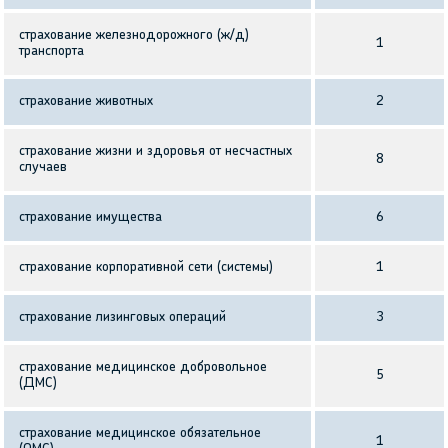
страхование железнодорожного (ж/д)
1
транспорта
страхование животных
2
страхование жизни и здоровья от несчастных
8
случаев
страхование имущества
6
страхование корпоративной сети (системы)
1
страхование лизинговых операций
3
страхование медицинское добровольное
5
(ДМС)
страхование медицинское обязательное
1