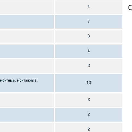
4
С
7
3
4
3
монтные, монтажные,
13
3
2
2