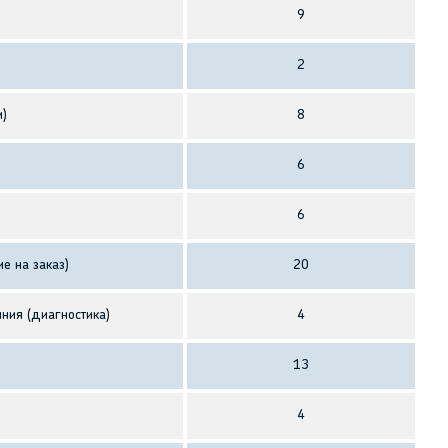
9
2
и)
8
6
6
е на заказ)
20
ния (диагностика)
4
13
4