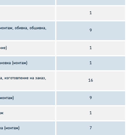
1
монтаж, обивка, обшивка,
9
ние)
1
ановка (монтаж)
1
а, изготовление на заказ,
16
(монтаж)
9
аж
1
а (монтаж)
7