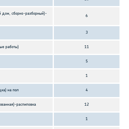
й дом, сборно-разборный)-
6
3
ые работы)
11
5
1
ка) на пол
4
ованная)-распиловка
12
1