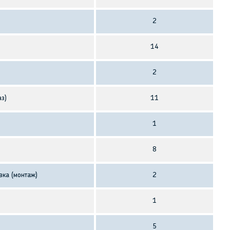
2
14
2
аз)
11
1
8
вка (монтаж)
2
1
5