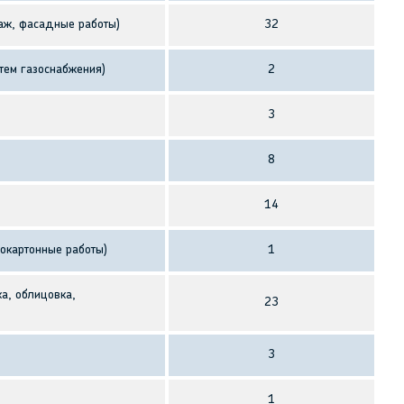
таж, фасадные работы)
32
тем газоснабжения)
2
3
8
14
сокартонные работы)
1
ка, облицовка,
23
3
1