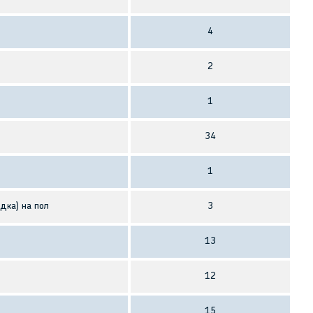
4
2
1
34
1
дка) на пол
3
13
12
15