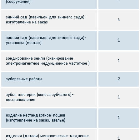
(сооружения)
зимний сад (павильон для зимнего сада)-
4
изготовление на заказ
зимний сад (павильон для зимнего сада)-
1
установка (монтаж)
зондирование земли (сканирование
1
электромагнитное индукционное частотное )
зуборезные работы
2
зубья шестерни (колеса зубчатого)-
1
восстановление
изделие нестандартное-пошив
1
(изготовление на заказ, ателье)
изделия (детали) металлические-меднение
1