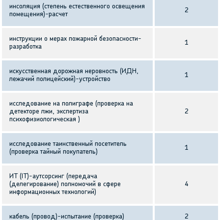
инсоляция (степень естественного освещения
2
помещения)-расчет
инструкции о мерах пожарной безопасности-
1
разработка
искусственная дорожная неровность (ИДН,
1
лежачий полицейский)-устройство
исследование на полиграфе (проверка на
детекторе лжи, экспертиза
2
психофизиологическая )
исследование таинственный посетитель
1
(проверка тайный покупатель)
ИТ (IT)-аутсорсинг (передача
(делегирование) полномочий в сфере
4
информационных технологий)
кабель (провод)-испытание (проверка)
2