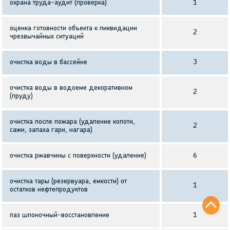
охрана труда-аудит (проверка)
1
оценка готовности объекта к ликвидации
2
чрезвычайных ситуаций
очистка воды в бассейне
3
очистка воды в водоеме декоративном
2
(пруду)
очистка после пожара (удаление копоти,
2
сажи, запаха гари, нагара)
очистка ржавчины с поверхности (удаление)
6
очистка тары (резервуара, емкости) от
1
остатков нефтепродуктов
паз шпоночный-восстановление
1