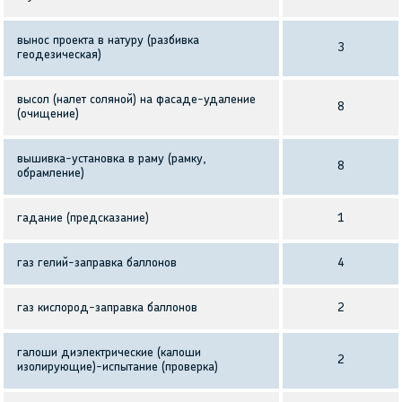
вынос проекта в натуру (разбивка
3
геодезическая)
высол (налет соляной) на фасаде-удаление
8
(очищение)
вышивка-установка в раму (рамку,
8
обрамление)
гадание (предсказание)
1
газ гелий-заправка баллонов
4
газ кислород-заправка баллонов
2
галоши диэлектрические (калоши
2
изолирующие)-испытание (проверка)