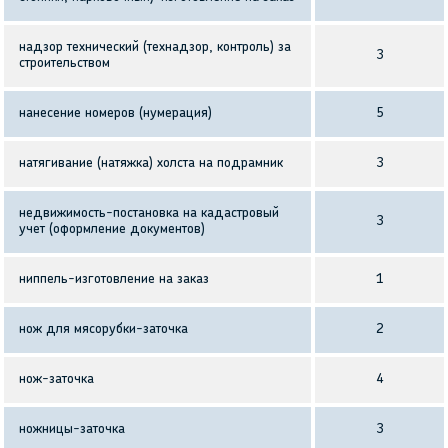
надзор технический (технадзор, контроль) за
3
строительством
нанесение номеров (нумерация)
5
натягивание (натяжка) холста на подрамник
3
недвижимость-постановка на кадастровый
3
учет (оформление документов)
ниппель-изготовление на заказ
1
нож для мясорубки-заточка
2
нож-заточка
4
ножницы-заточка
3