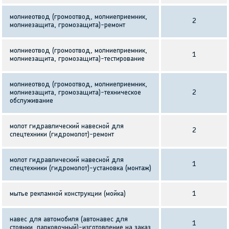
молниеотвод (громоотвод, молниеприемник,
2
молниезащита, громозащита)-ремонт
молниеотвод (громоотвод, молниеприемник,
1
молниезащита, громозащита)-тестирование
молниеотвод (громоотвод, молниеприемник,
молниезащита, громозащита)-техническое
2
обслуживание
молот гидравлический навесной для
2
спецтехники (гидромолот)-ремонт
молот гидравлический навесной для
1
спецтехники (гидромолот)-установка (монтаж)
мытье рекламной конструкции (мойка)
1
навес для автомобиля (автонавес для
1
стоянки, парковочный)-изготовление на заказ