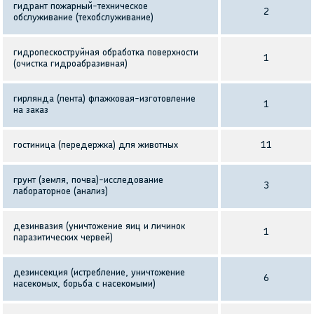
гидрант пожарный-техническое
2
обслуживание (техобслуживание)
гидропескоструйная обработка поверхности
1
(очистка гидроабразивная)
гирлянда (лента) флажковая-изготовление
1
на заказ
гостиница (передержка) для животных
11
грунт (земля, почва)-исследование
3
лабораторное (анализ)
дезинвазия (уничтожение яиц и личинок
1
паразитических червей)
дезинсекция (истребление, уничтожение
6
насекомых, борьба с насекомыми)