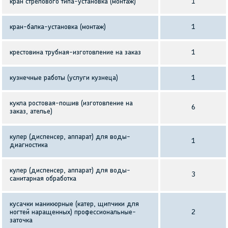
кран стрелового типа-установка (монтаж)
1
кран-балка-установка (монтаж)
1
крестовина трубная-изготовление на заказ
1
кузнечные работы (услуги кузнеца)
1
кукла ростовая-пошив (изготовление на
6
заказ, ателье)
кулер (диспенсер, аппарат) для воды-
1
диагностика
кулер (диспенсер, аппарат) для воды-
3
санитарная обработка
кусачки маникюрные (катер, щипчики для
ногтей наращенных) профессиональные-
2
заточка