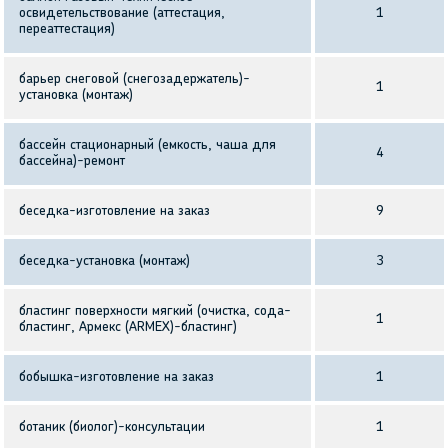
освидетельствование (аттестация,
1
переаттестация)
барьер снеговой (снегозадержатель)-
1
установка (монтаж)
бассейн стационарный (емкость, чаша для
4
бассейна)-ремонт
беседка-изготовление на заказ
9
беседка-установка (монтаж)
3
бластинг поверхности мягкий (очистка, сода-
1
бластинг, Армекс (ARMEX)-бластинг)
бобышка-изготовление на заказ
1
ботаник (биолог)-консультации
1