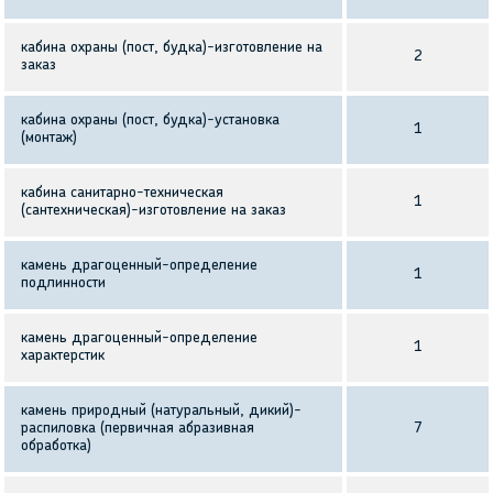
кабина охраны (пост, будка)-изготовление на
2
заказ
кабина охраны (пост, будка)-установка
1
(монтаж)
кабина санитарно-техническая
1
(сантехническая)-изготовление на заказ
камень драгоценный-определение
1
подлинности
камень драгоценный-определение
1
характерстик
камень природный (натуральный, дикий)-
распиловка (первичная абразивная
7
обработка)