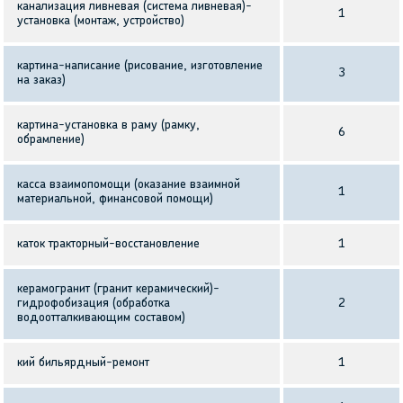
канализация ливневая (система ливневая)-
1
установка (монтаж, устройство)
картина-написание (рисование, изготовление
3
на заказ)
картина-установка в раму (рамку,
6
обрамление)
касса взаимопомощи (оказание взаимной
1
материальной, финансовой помощи)
каток тракторный-восстановление
1
керамогранит (гранит керамический)-
гидрофобизация (обработка
2
водоотталкивающим составом)
кий бильярдный-ремонт
1