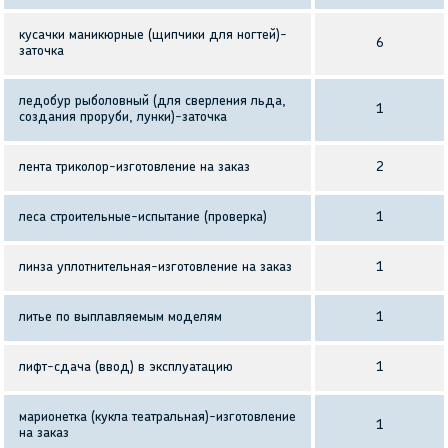
кусачки маникюрные (щипчики для ногтей)-
6
заточка
ледобур рыболовный (для сверления льда,
1
создания проруби, лунки)-заточка
лента триколор-изготовление на заказ
2
леса строительные-испытание (проверка)
1
линза уплотнительная-изготовление на заказ
1
литье по выплавляемым моделям
1
лифт-сдача (ввод) в эксплуатацию
1
марионетка (кукла театральная)-изготовление
1
на заказ