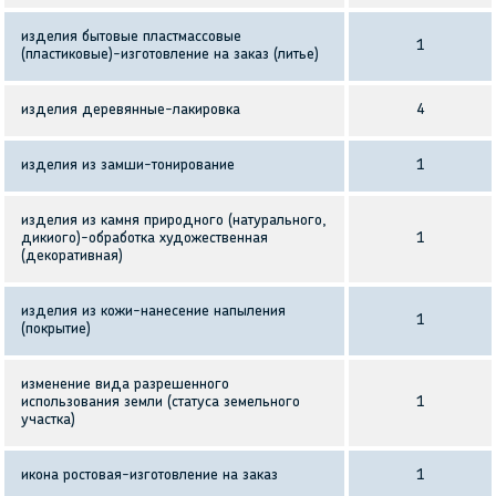
изделия бытовые пластмассовые
1
(пластиковые)-изготовление на заказ (литье)
изделия деревянные-лакировка
4
изделия из замши-тонирование
1
изделия из камня природного (натурального,
дикиого)-обработка художественная
1
(декоративная)
изделия из кожи-нанесение напыления
1
(покрытие)
изменение вида разрешенного
использования земли (статуса земельного
1
участка)
икона ростовая-изготовление на заказ
1