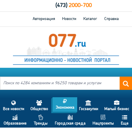
(473)
2000-700
Авторизация
Новости
Каталог
Справка
j
s
a
h
d
Экономика
Все новости
Общество
Госзакупки
Малый бизнес
c
p
b
g
f
Образование
Тренды
Городская среда
Нацпроекты
Еще