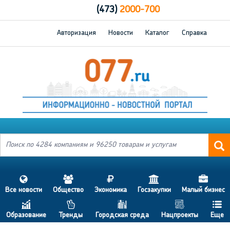
(473)
2000-700
Авторизация
Новости
Каталог
Справка
s
a
j
h
d
Все новости
Общество
Экономика
Госзакупки
Малый бизнес
c
p
b
g
f
Образование
Тренды
Городская среда
Нацпроекты
Еще